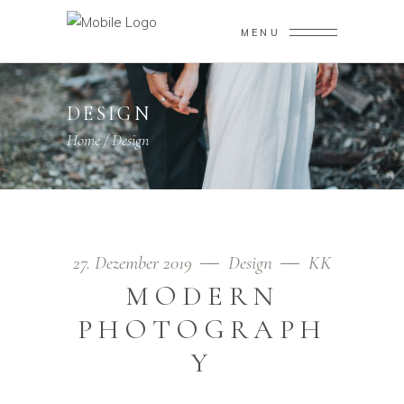
MENU
DESIGN
Home
/
Design
27. Dezember 2019
Design
KK
MODERN
PHOTOGRAPH
Y